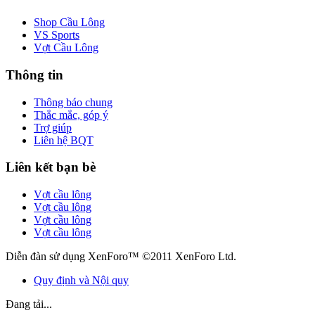
Shop Cầu Lông
VS Sports
Vợt Cầu Lông
Thông tin
Thông báo chung
Thắc mắc, góp ý
Trợ giúp
Liên hệ BQT
Liên kết bạn bè
Vợt cầu lông
Vợt cầu lông
Vợt cầu lông
Vợt cầu lông
Diễn đàn sử dụng XenForo™ ©2011 XenForo Ltd.
Quy định và Nội quy
Đang tải...