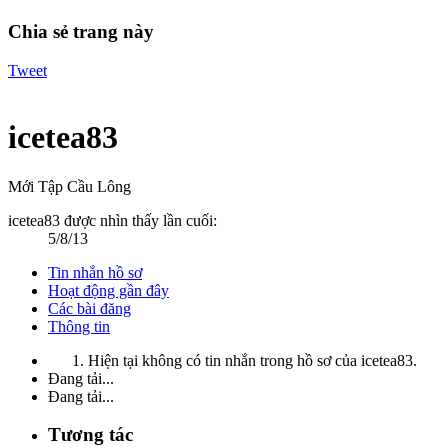
Chia sẻ trang này
Tweet
icetea83
Mới Tập Cầu Lông
icetea83 được nhìn thấy lần cuối:
5/8/13
Tin nhắn hồ sơ
Hoạt động gần đây
Các bài đăng
Thông tin
Hiện tại không có tin nhắn trong hồ sơ của icetea83.
Đang tải...
Đang tải...
Tương tác