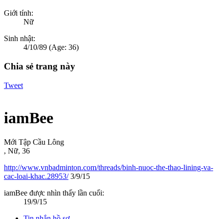
Giới tính:
Nữ
Sinh nhật:
4/10/89
(Age: 36)
Chia sẻ trang này
Tweet
iamBee
Mới Tập Cầu Lông
, Nữ, 36
http://www.vnbadminton.com/threads/binh-nuoc-the-thao-lining-va-
cac-loai-khac.28953/
3/9/15
iamBee được nhìn thấy lần cuối:
19/9/15
Tin nhắn hồ sơ