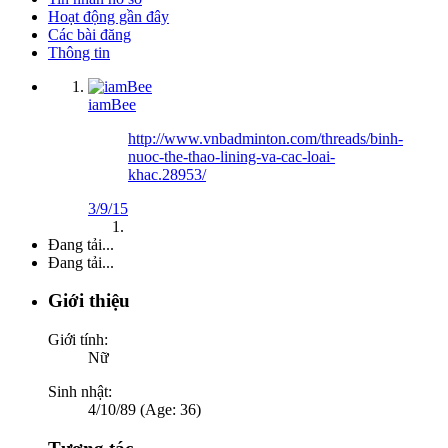
Hoạt động gần đây
Các bài đăng
Thông tin
iamBee
http://www.vnbadminton.com/threads/binh-
nuoc-the-thao-lining-va-cac-loai-
khac.28953/
3/9/15
Đang tải...
Đang tải...
Giới thiệu
Giới tính:
Nữ
Sinh nhật:
4/10/89 (Age: 36)