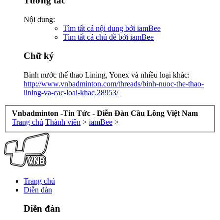
Tương tác
Nội dung:
Tìm tất cả nội dung bởi iamBee
Tìm tất cả chủ đề bởi iamBee
Chữ ký
Bình nước thể thao Lining, Yonex và nhiều loại khác:
http://www.vnbadminton.com/threads/binh-nuoc-the-thao-
lining-va-cac-loai-khac.28953/
Vnbadminton -Tin Tức - Diễn Đàn Cầu Lông Việt Nam
Trang chủ
Thành viên
>
iamBee
>
Trang chủ
Diễn đàn
Diễn đàn