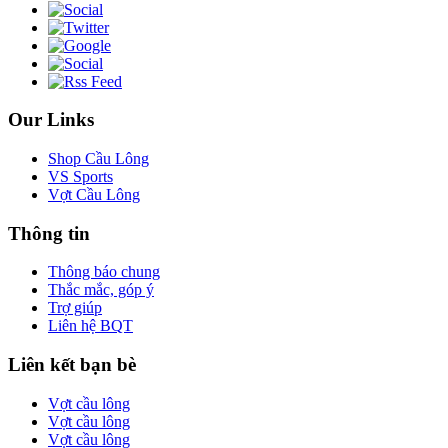
Our Links
Shop Cầu Lông
VS Sports
Vợt Cầu Lông
Thông tin
Thông báo chung
Thắc mắc, góp ý
Trợ giúp
Liên hệ BQT
Liên kết bạn bè
Vợt cầu lông
Vợt cầu lông
Vợt cầu lông