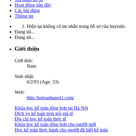
Hoạt động gần đây
Các bài đăng
Thông tin
Hiện tại không có tin nhắn trong hồ sơ của huyrubi.
Đang tải...
Đang tải...
Giới thiệu
Giới tính:
Nam
Sinh nhật:
6/2/93 (Age: 33)
Web:
http://ketoanhanoi1.com/
Khóa học kế toán tổng hợp tại Hà Nội
Dịch vụ kế toán trọn gói giá rẻ
Địa chỉ học kế toán thực tế
Khóa học kế toán tổng hợp cho người mới
Học kế toán thực hành cho người đã biết kế toán