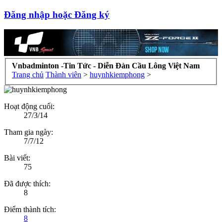
Đăng nhập hoặc Đăng ký
Vnbadminton -Tin Tức - Diễn Đàn Cầu Lông Việt Nam
Trang chủ
Thành viên
>
huynhkiemphong
>
Hoạt động cuối:
27/3/14
Tham gia ngày:
7/7/12
Bài viết:
75
Đã được thích:
8
Điểm thành tích:
8