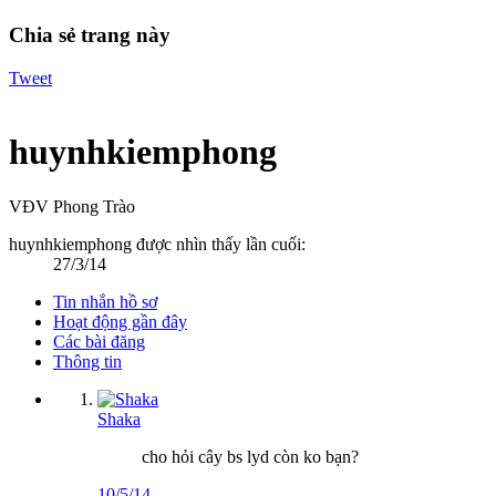
Chia sẻ trang này
Tweet
huynhkiemphong
VĐV Phong Trào
huynhkiemphong được nhìn thấy lần cuối:
27/3/14
Tin nhắn hồ sơ
Hoạt động gần đây
Các bài đăng
Thông tin
Shaka
cho hỏi cây bs lyd còn ko bạn?
10/5/14