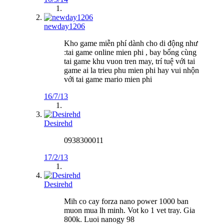
newday1206
Kho game miễn phí dành cho di động như
:tai game online mien phi , bay bổng cùng
tai game khu vuon tren may, trí tuệ với tai
game ai la trieu phu mien phi hay vui nhộn
với tai game mario mien phi
16/7/13
Desirehd
0938300011
17/2/13
Desirehd
Mih co cay forza nano power 1000 ban
muon mua lh minh. Vot ko 1 vet tray. Gia
800k. Luoi nanogy 98