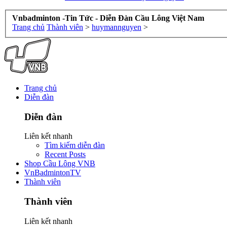
Vnbadminton -Tin Tức - Diễn Đàn Cầu Lông Việt Nam
Trang chủ
Thành viên
>
huymannguyen
>
Trang chủ
Diễn đàn
Diễn đàn
Liên kết nhanh
Tìm kiếm diễn đàn
Recent Posts
Shop Cầu Lông VNB
VnBadmintonTV
Thành viên
Thành viên
Liên kết nhanh