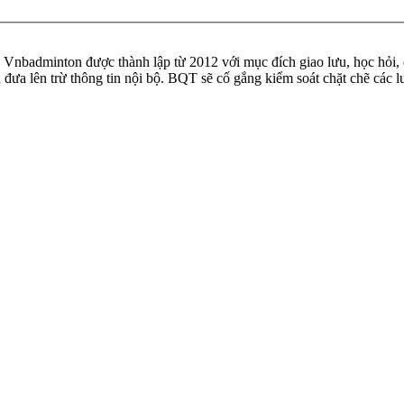
badminton được thành lập từ 2012 với mục đích giao lưu, học hỏi, ch
n đưa lên trừ thông tin nội bộ. BQT sẽ cố gắng kiểm soát chặt chẽ các