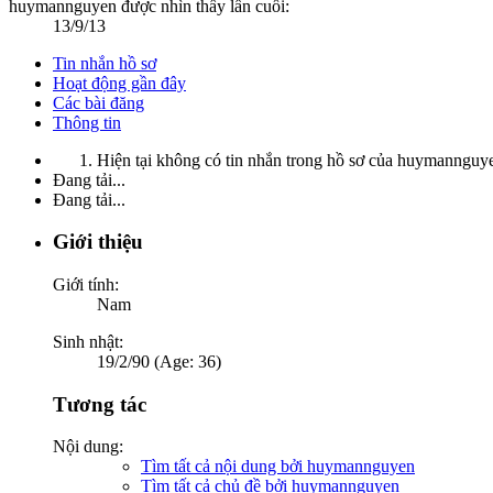
huymannguyen được nhìn thấy lần cuối:
13/9/13
Tin nhắn hồ sơ
Hoạt động gần đây
Các bài đăng
Thông tin
Hiện tại không có tin nhắn trong hồ sơ của huymannguy
Đang tải...
Đang tải...
Giới thiệu
Giới tính:
Nam
Sinh nhật:
19/2/90 (Age: 36)
Tương tác
Nội dung:
Tìm tất cả nội dung bởi huymannguyen
Tìm tất cả chủ đề bởi huymannguyen