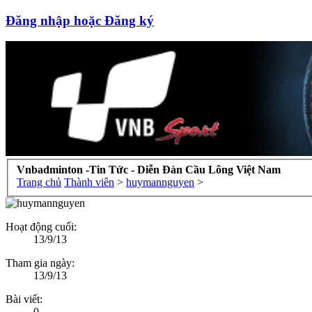
Đăng nhập hoặc Đăng ký
Vnbadminton -Tin Tức - Diễn Đàn Cầu Lông Việt Nam
Trang chủ
Thành viên
>
huymannguyen
>
Hoạt động cuối:
13/9/13
Tham gia ngày:
13/9/13
Bài viết:
0