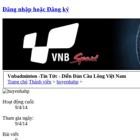
Đăng nhập hoặc Đăng ký
Vnbadminton -Tin Tức - Diễn Đàn Cầu Lông Việt Nam
Trang chủ
Thành viên
>
huyenhahp
>
Hoạt động cuối:
9/4/14
Tham gia ngày:
9/4/14
Bài viết:
0