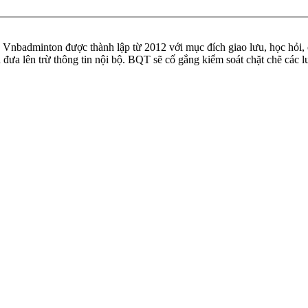
badminton được thành lập từ 2012 với mục đích giao lưu, học hỏi, ch
n đưa lên trừ thông tin nội bộ. BQT sẽ cố gắng kiểm soát chặt chẽ các