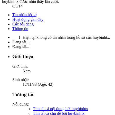
huybinhtx được nhìn thấy lần cuối:
8/5/14
Tin nhắn hồ sơ
Hoạt động gần đây
Các bài đăng
Thông tin
Hiện tại không có tin nhắn trong hồ sơ của huybinhtx.
Đang tải...
Đang tải...
Giới thiệu
Giới tính:
Nam
Sinh nhật:
12/11/83 (Age: 42)
Tương tác
Nội dung:
Tìm tất cả nội dung bởi huybinhtx
Tìm tất cả chủ đề bởi huybinhtx