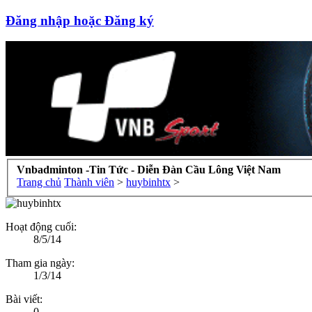
Đăng nhập hoặc Đăng ký
Vnbadminton -Tin Tức - Diễn Đàn Cầu Lông Việt Nam
Trang chủ
Thành viên
>
huybinhtx
>
Hoạt động cuối:
8/5/14
Tham gia ngày:
1/3/14
Bài viết:
0