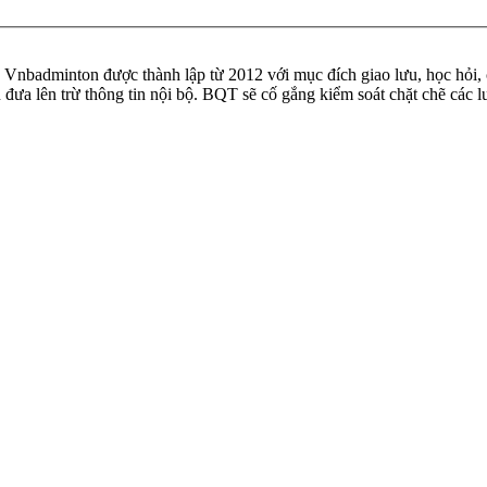
badminton được thành lập từ 2012 với mục đích giao lưu, học hỏi, ch
n đưa lên trừ thông tin nội bộ. BQT sẽ cố gắng kiểm soát chặt chẽ các