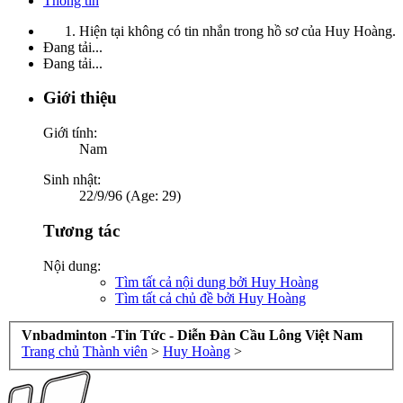
Thông tin
Hiện tại không có tin nhắn trong hồ sơ của Huy Hoàng.
Đang tải...
Đang tải...
Giới thiệu
Giới tính:
Nam
Sinh nhật:
22/9/96 (Age: 29)
Tương tác
Nội dung:
Tìm tất cả nội dung bởi Huy Hoàng
Tìm tất cả chủ đề bởi Huy Hoàng
Vnbadminton -Tin Tức - Diễn Đàn Cầu Lông Việt Nam
Trang chủ
Thành viên
>
Huy Hoàng
>