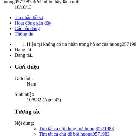
huong0571983 được nhìn thấy lần cuối:
16/10/13
Tin nhắn hồ sơ
Hoạt động gần đây
Các bài đăng
Thông tin
Hiện tại không có tin nhắn trong hồ sơ của huong057198
Đang tải...
Đang tải...
Giới thiệu
Giới tính:
Nam
Sinh nhật:
10/8/82 (Age: 43)
Tương tác
Nội dung:
Tìm tất cả nội dung bởi huong0571983
Tìm tất cả chủ đề bởi huong0571983