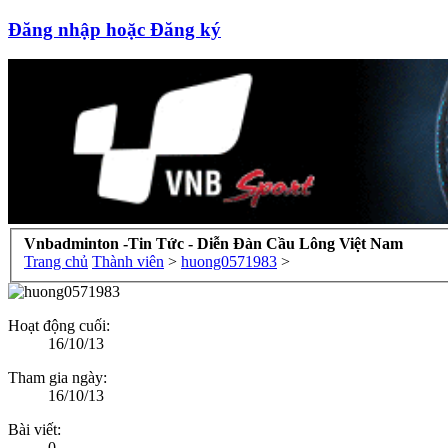
Đăng nhập hoặc Đăng ký
Vnbadminton -Tin Tức - Diễn Đàn Cầu Lông Việt Nam
Trang chủ
Thành viên
>
huong0571983
>
Hoạt động cuối:
16/10/13
Tham gia ngày:
16/10/13
Bài viết:
0