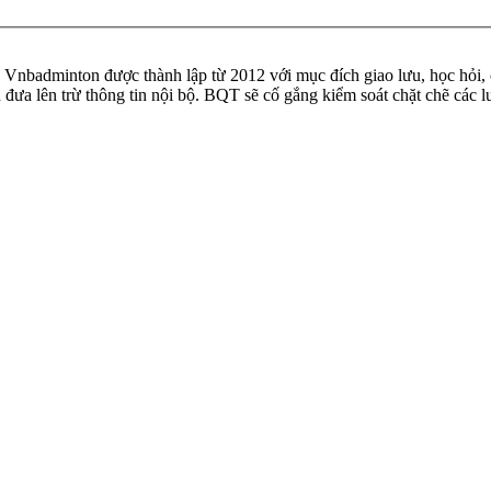
badminton được thành lập từ 2012 với mục đích giao lưu, học hỏi, ch
n đưa lên trừ thông tin nội bộ. BQT sẽ cố gắng kiểm soát chặt chẽ các