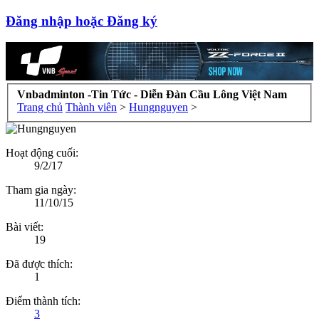
Đăng nhập hoặc Đăng ký
Vnbadminton -Tin Tức - Diễn Đàn Cầu Lông Việt Nam
Trang chủ
Thành viên
>
Hungnguyen
>
Hoạt động cuối:
9/2/17
Tham gia ngày:
11/10/15
Bài viết:
19
Đã được thích:
1
Điểm thành tích:
3