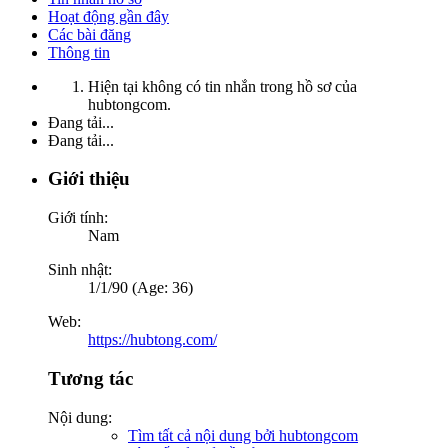
Hoạt động gần đây
Các bài đăng
Thông tin
Hiện tại không có tin nhắn trong hồ sơ của
hubtongcom.
Đang tải...
Đang tải...
Giới thiệu
Giới tính:
Nam
Sinh nhật:
1/1/90 (Age: 36)
Web:
https://hubtong.com/
Tương tác
Nội dung:
Tìm tất cả nội dung bởi hubtongcom