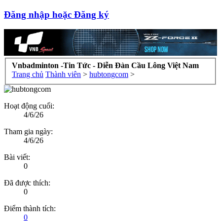
Đăng nhập hoặc Đăng ký
Vnbadminton -Tin Tức - Diễn Đàn Cầu Lông Việt Nam
Trang chủ
Thành viên
>
hubtongcom
>
Hoạt động cuối:
4/6/26
Tham gia ngày:
4/6/26
Bài viết:
0
Đã được thích:
0
Điểm thành tích:
0