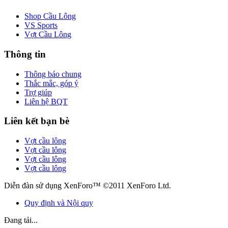
Shop Cầu Lông
VS Sports
Vợt Cầu Lông
Thông tin
Thông báo chung
Thắc mắc, góp ý
Trợ giúp
Liên hệ BQT
Liên kết bạn bè
Vợt cầu lông
Vợt cầu lông
Vợt cầu lông
Vợt cầu lông
Diễn đàn sử dụng XenForo™ ©2011 XenForo Ltd.
Quy định và Nội quy
Đang tải...