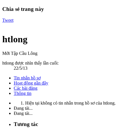
Chia sẻ trang này
Tweet
htlong
Mới Tập Cầu Lông
htlong được nhìn thấy lần cuối:
22/5/13
Tin nhắn hồ sơ
Hoạt động gần đây
Các bài đăng
Thông tin
Hiện tại không có tin nhắn trong hồ sơ của htlong.
Đang tải...
Đang tải...
Tương tác