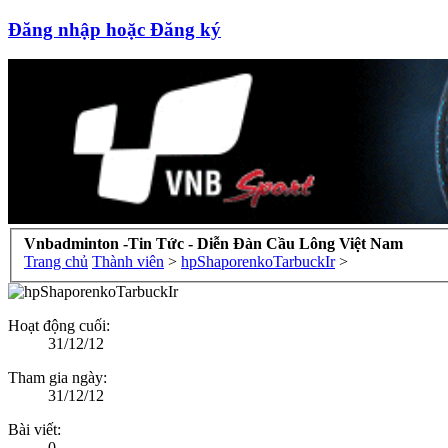
Đăng nhập hoặc Đăng ký
Vnbadminton -Tin Tức - Diễn Đàn Cầu Lông Việt Nam
Trang chủ
Thành viên
>
hpShaporenkoTarbuckIr
>
Hoạt động cuối:
31/12/12
Tham gia ngày:
31/12/12
Bài viết:
0