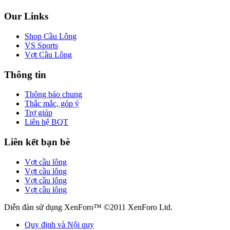
Our Links
Shop Cầu Lông
VS Sports
Vợt Cầu Lông
Thông tin
Thông báo chung
Thắc mắc, góp ý
Trợ giúp
Liên hệ BQT
Liên kết bạn bè
Vợt cầu lông
Vợt cầu lông
Vợt cầu lông
Vợt cầu lông
Diễn đàn sử dụng XenForo™ ©2011 XenForo Ltd.
Quy định và Nội quy