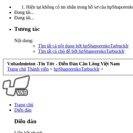
Hiện tại không có tin nhắn trong hồ sơ của hpShaporenk
Đang tải...
Đang tải...
Tương tác
Nội dung:
Tìm tất cả nội dung bởi hpShaporenkoTarbuckIr
Tìm tất cả chủ đề bởi hpShaporenkoTarbuckIr
Vnbadminton -Tin Tức - Diễn Đàn Cầu Lông Việt Nam
Trang chủ
Thành viên
>
hpShaporenkoTarbuckIr
>
Trang chủ
Diễn đàn
Diễn đàn
Liên kết nhanh