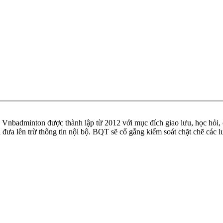
badminton được thành lập từ 2012 với mục đích giao lưu, học hỏi, ch
n đưa lên trừ thông tin nội bộ. BQT sẽ cố gắng kiểm soát chặt chẽ các