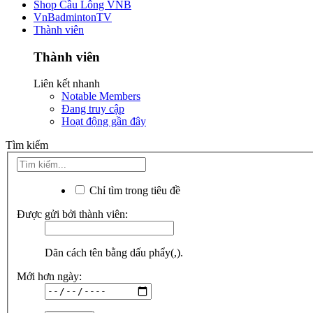
Shop Cầu Lông VNB
VnBadmintonTV
Thành viên
Thành viên
Liên kết nhanh
Notable Members
Đang truy cập
Hoạt động gần đây
Tìm kiếm
Chỉ tìm trong tiêu đề
Được gửi bởi thành viên:
Dãn cách tên bằng dấu phẩy(,).
Mới hơn ngày: