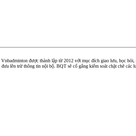
badminton được thành lập từ 2012 với mục đích giao lưu, học hỏi, ch
n đưa lên trừ thông tin nội bộ. BQT sẽ cố gắng kiểm soát chặt chẽ các