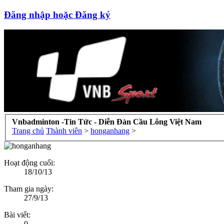
Đăng nhập hoặc Đăng ký
Vnbadminton -Tin Tức - Diễn Đàn Cầu Lông Việt Nam
Trang chủ
Thành viên
>
honganhang
>
Hoạt động cuối:
18/10/13
Tham gia ngày:
27/9/13
Bài viết:
0