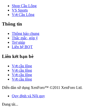
Shop Cầu Lông
VS Sports
Vợt Cầu Lông
Thông tin
Thông báo chung
Thắc mắc, góp ý
Trợ giúp
Liên hệ BQT
Liên kết bạn bè
Vợt cầu lông
Vợt cầu lông
Vợt cầu lông
Vợt cầu lông
Diễn đàn sử dụng XenForo™ ©2011 XenForo Ltd.
Quy định và Nội quy
Đang tải...