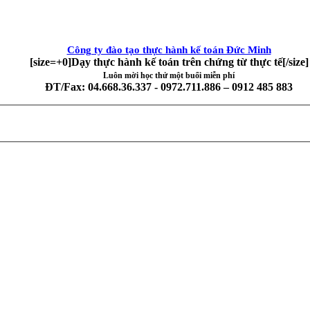
Công ty đào tạo thực hành kế toán Đức Minh
[size=+0]Dạy thực hành kế toán trên chứng từ thực tế[/size]
Luôn mời học thử một buổi miễn phí
ĐT/Fax: 04.668.36.337 - 0972.711.886 – 0912 485 883