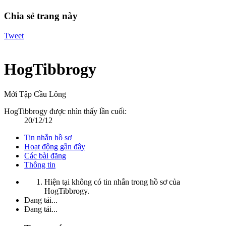
Chia sẻ trang này
Tweet
HogTibbrogy
Mới Tập Cầu Lông
HogTibbrogy được nhìn thấy lần cuối:
20/12/12
Tin nhắn hồ sơ
Hoạt động gần đây
Các bài đăng
Thông tin
Hiện tại không có tin nhắn trong hồ sơ của
HogTibbrogy.
Đang tải...
Đang tải...