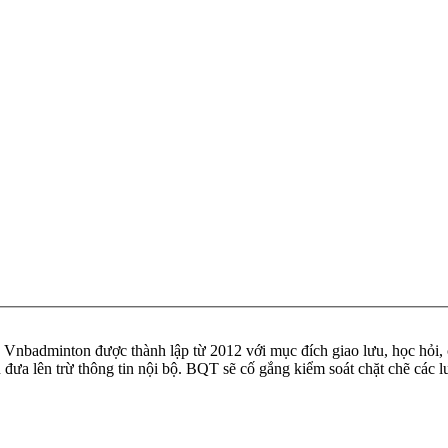
badminton được thành lập từ 2012 với mục đích giao lưu, học hỏi, ch
n đưa lên trừ thông tin nội bộ. BQT sẽ cố gắng kiểm soát chặt chẽ các