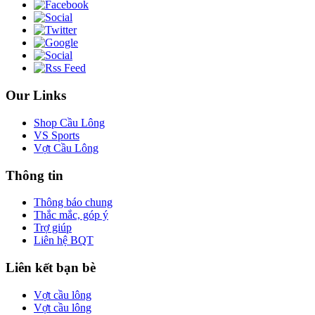
Our Links
Shop Cầu Lông
VS Sports
Vợt Cầu Lông
Thông tin
Thông báo chung
Thắc mắc, góp ý
Trợ giúp
Liên hệ BQT
Liên kết bạn bè
Vợt cầu lông
Vợt cầu lông