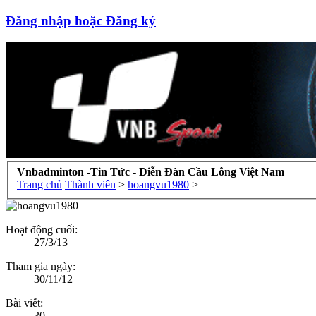
Đăng nhập hoặc Đăng ký
Vnbadminton -Tin Tức - Diễn Đàn Cầu Lông Việt Nam
Trang chủ
Thành viên
>
hoangvu1980
>
Hoạt động cuối:
27/3/13
Tham gia ngày:
30/11/12
Bài viết:
30