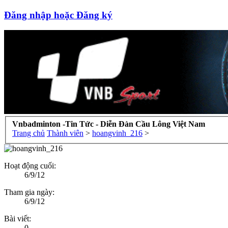
Đăng nhập hoặc Đăng ký
Vnbadminton -Tin Tức - Diễn Đàn Cầu Lông Việt Nam
Trang chủ
Thành viên
>
hoangvinh_216
>
Hoạt động cuối:
6/9/12
Tham gia ngày:
6/9/12
Bài viết:
0