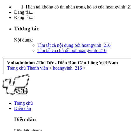
Hiện tại không có tin nhắn trong hồ sơ của hoangvinh_2
Đang tải...
Đang tải...
Tương tác
Nội dung:
Tìm tất cả nội dung bởi hoangvinh_216
Tìm tất cả chủ đề bởi hoangvinh_216
Vnbadminton -Tin Tức - Diễn Đàn Cầu Lông Việt Nam
Trang chủ
Thành viên
>
hoangvinh_216
>
Trang chủ
Diễn đàn
Diễn đàn
Liên kết nhanh