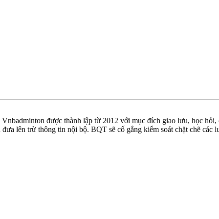
badminton được thành lập từ 2012 với mục đích giao lưu, học hỏi, ch
n đưa lên trừ thông tin nội bộ. BQT sẽ cố gắng kiểm soát chặt chẽ các