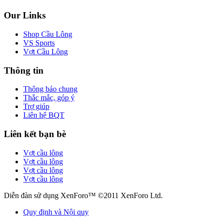
Our Links
Shop Cầu Lông
VS Sports
Vợt Cầu Lông
Thông tin
Thông báo chung
Thắc mắc, góp ý
Trợ giúp
Liên hệ BQT
Liên kết bạn bè
Vợt cầu lông
Vợt cầu lông
Vợt cầu lông
Vợt cầu lông
Diễn đàn sử dụng XenForo™ ©2011 XenForo Ltd.
Quy định và Nội quy