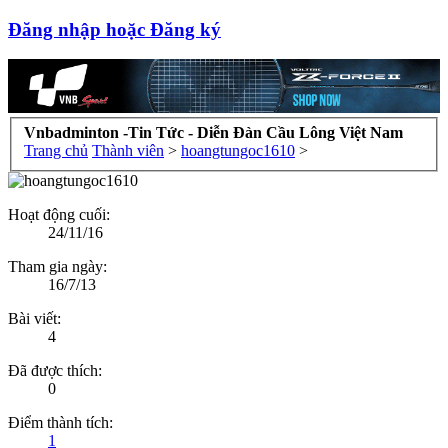
Đăng nhập hoặc Đăng ký
Vnbadminton -Tin Tức - Diễn Đàn Cầu Lông Việt Nam
Trang chủ
Thành viên
>
hoangtungoc1610
>
Hoạt động cuối:
24/11/16
Tham gia ngày:
16/7/13
Bài viết:
4
Đã được thích:
0
Điểm thành tích:
1