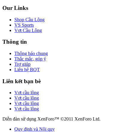
Our Links
Shop Cầu Lông
VS Sports
Vợt Cầu Lông
Thông tin
Thông báo chung
Thắc mắc, góp ý
Trợ giúp
Liên hệ BQT
Liên kết bạn bè
Vợt cầu lông
Vợt cầu lông
Vợt cầu lông
Vợt cầu lông
Diễn đàn sử dụng XenForo™ ©2011 XenForo Ltd.
Quy định và Nội quy