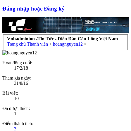
Đăng nhập hoặc Đăng ký
Vnbadminton -Tin Tức - Diễn Đàn Cầu Lông Việt Nam
Trang chủ
Thành viên
>
hoangnguyen12
>
Hoạt động cuối:
17/2/18
Tham gia ngày:
31/8/16
Bài viết:
10
Đã được thích:
1
Điểm thành tích:
3