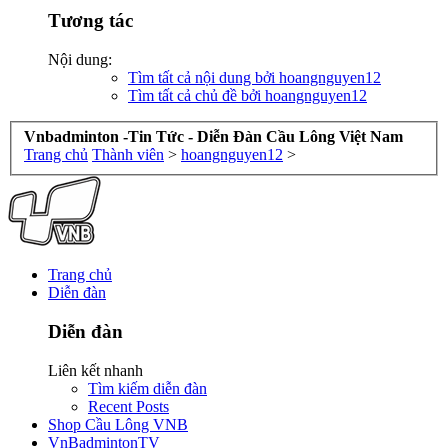
Tương tác
Nội dung:
Tìm tất cả nội dung bởi hoangnguyen12
Tìm tất cả chủ đề bởi hoangnguyen12
Vnbadminton -Tin Tức - Diễn Đàn Cầu Lông Việt Nam
Trang chủ
Thành viên
>
hoangnguyen12
>
Trang chủ
Diễn đàn
Diễn đàn
Liên kết nhanh
Tìm kiếm diễn đàn
Recent Posts
Shop Cầu Lông VNB
VnBadmintonTV