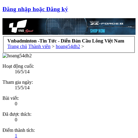
Đăng nhập hoặc Đăng ký
Vnbadminton -Tin Tức - Diễn Đàn Cầu Lông Việt Nam
Trang chủ
Thành viên
>
hoang54dh2
>
Hoạt động cuối:
16/5/14
Tham gia ngày:
15/5/14
Bài viết:
0
Đã được thích:
0
Điểm thành tích:
1