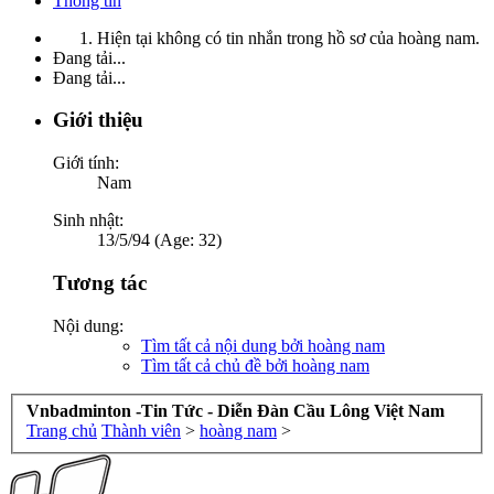
Thông tin
Hiện tại không có tin nhắn trong hồ sơ của hoàng nam.
Đang tải...
Đang tải...
Giới thiệu
Giới tính:
Nam
Sinh nhật:
13/5/94 (Age: 32)
Tương tác
Nội dung:
Tìm tất cả nội dung bởi hoàng nam
Tìm tất cả chủ đề bởi hoàng nam
Vnbadminton -Tin Tức - Diễn Đàn Cầu Lông Việt Nam
Trang chủ
Thành viên
>
hoàng nam
>