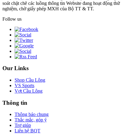
soát chặt chẽ các luồng thông tin Website đang hoạt động thử
nghiệm, chờ giấy phép MXH của Bộ TT & TT.
Follow us
Our Links
Shop Cầu Lông
VS Sports
Vợt Cầu Lông
Thông tin
Thông báo chung
Thắc mắc, góp ý
Trợ giúp
Liên hệ BQT