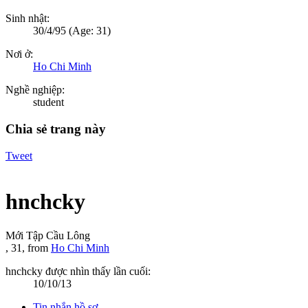
Sinh nhật:
30/4/95
(Age: 31)
Nơi ở:
Ho Chi Minh
Nghề nghiệp:
student
Chia sẻ trang này
Tweet
hnchcky
Mới Tập Cầu Lông
, 31,
from
Ho Chi Minh
hnchcky được nhìn thấy lần cuối:
10/10/13
Tin nhắn hồ sơ