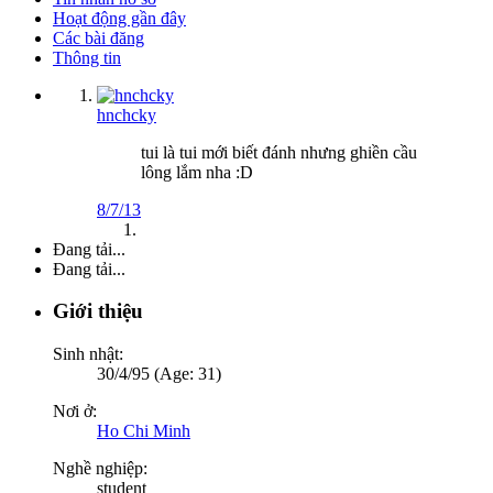
Hoạt động gần đây
Các bài đăng
Thông tin
hnchcky
tui là tui mới biết đánh nhưng ghiền cầu
lông lắm nha :D
8/7/13
Đang tải...
Đang tải...
Giới thiệu
Sinh nhật:
30/4/95 (Age: 31)
Nơi ở:
Ho Chi Minh
Nghề nghiệp:
student