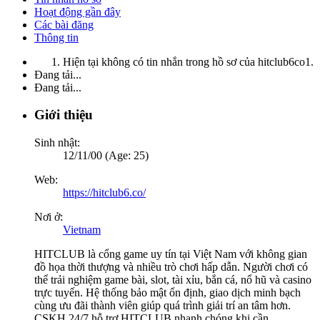
Hoạt động gần đây
Các bài đăng
Thông tin
Hiện tại không có tin nhắn trong hồ sơ của hitclub6co1.
Đang tải...
Đang tải...
Giới thiệu
Sinh nhật:
12/11/00 (Age: 25)
Web:
https://hitclub6.co/
Nơi ở:
Vietnam
HITCLUB là cổng game uy tín tại Việt Nam với không gian
đồ họa thời thượng và nhiều trò chơi hấp dẫn. Người chơi có
thể trải nghiệm game bài, slot, tài xỉu, bắn cá, nổ hũ và casino
trực tuyến. Hệ thống bảo mật ổn định, giao dịch minh bạch
cùng ưu đãi thành viên giúp quá trình giải trí an tâm hơn.
CSKH 24/7 hỗ trợ HITCLUB nhanh chóng khi cần.