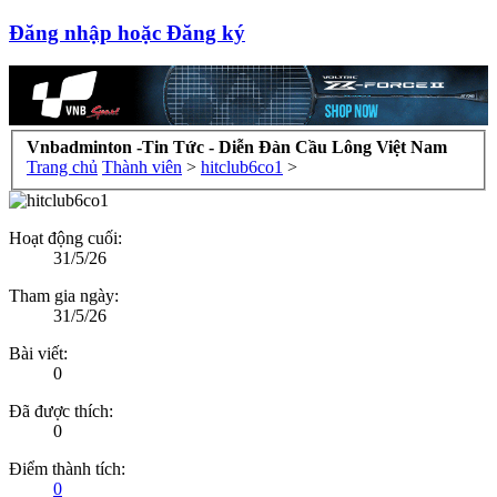
Đăng nhập hoặc Đăng ký
Vnbadminton -Tin Tức - Diễn Đàn Cầu Lông Việt Nam
Trang chủ
Thành viên
>
hitclub6co1
>
Hoạt động cuối:
31/5/26
Tham gia ngày:
31/5/26
Bài viết:
0
Đã được thích:
0
Điểm thành tích:
0