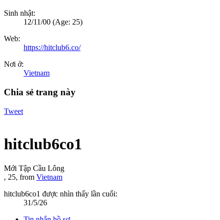
Sinh nhật:
12/11/00
(Age: 25)
Web:
https://hitclub6.co/
Nơi ở:
Vietnam
Chia sẻ trang này
Tweet
hitclub6co1
Mới Tập Cầu Lông
, 25,
from
Vietnam
hitclub6co1 được nhìn thấy lần cuối:
31/5/26
Tin nhắn hồ sơ