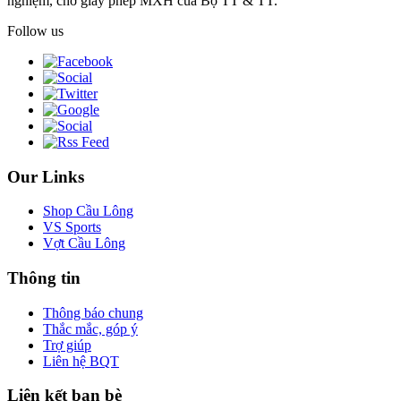
nghiệm, chờ giấy phép MXH của Bộ TT & TT.
Follow us
Our Links
Shop Cầu Lông
VS Sports
Vợt Cầu Lông
Thông tin
Thông báo chung
Thắc mắc, góp ý
Trợ giúp
Liên hệ BQT
Liên kết bạn bè