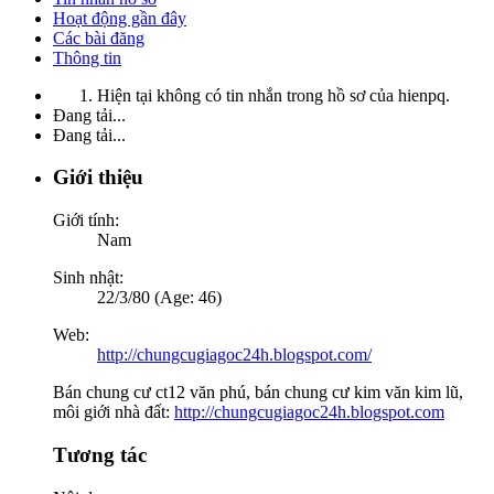
Hoạt động gần đây
Các bài đăng
Thông tin
Hiện tại không có tin nhắn trong hồ sơ của hienpq.
Đang tải...
Đang tải...
Giới thiệu
Giới tính:
Nam
Sinh nhật:
22/3/80 (Age: 46)
Web:
http://chungcugiagoc24h.blogspot.com/
Bán chung cư ct12 văn phú, bán chung cư kim văn kim lũ,
môi giới nhà đất:
http://chungcugiagoc24h.blogspot.com
Tương tác