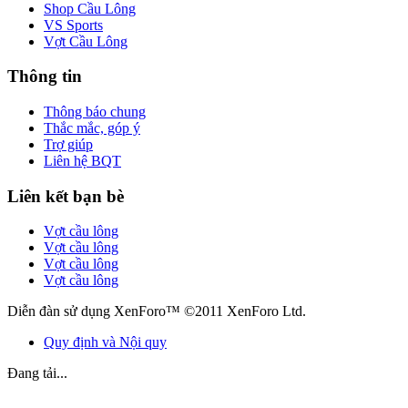
Shop Cầu Lông
VS Sports
Vợt Cầu Lông
Thông tin
Thông báo chung
Thắc mắc, góp ý
Trợ giúp
Liên hệ BQT
Liên kết bạn bè
Vợt cầu lông
Vợt cầu lông
Vợt cầu lông
Vợt cầu lông
Diễn đàn sử dụng XenForo™ ©2011 XenForo Ltd.
Quy định và Nội quy
Đang tải...