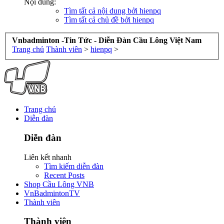
Nội dung:
Tìm tất cả nội dung bởi hienpq
Tìm tất cả chủ đề bởi hienpq
Vnbadminton -Tin Tức - Diễn Đàn Cầu Lông Việt Nam
Trang chủ
Thành viên
>
hienpq
>
Trang chủ
Diễn đàn
Diễn đàn
Liên kết nhanh
Tìm kiếm diễn đàn
Recent Posts
Shop Cầu Lông VNB
VnBadmintonTV
Thành viên
Thành viên