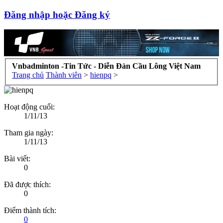
Đăng nhập hoặc Đăng ký
Vnbadminton -Tin Tức - Diễn Đàn Cầu Lông Việt Nam
Trang chủ
Thành viên
>
hienpq
>
Hoạt động cuối:
1/11/13
Tham gia ngày:
1/11/13
Bài viết:
0
Đã được thích:
0
Điểm thành tích:
0