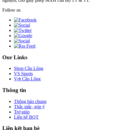
nghiệm, chờ giấy phép MXH của Bộ TT & TT.
Follow us
Our Links
Shop Cầu Lông
VS Sports
Vợt Cầu Lông
Thông tin
Thông báo chung
Thắc mắc, góp ý
Trợ giúp
Liên hệ BQT
Liên kết bạn bè