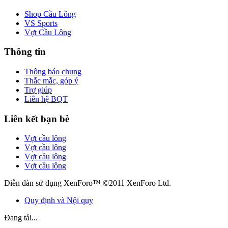
Shop Cầu Lông
VS Sports
Vợt Cầu Lông
Thông tin
Thông báo chung
Thắc mắc, góp ý
Trợ giúp
Liên hệ BQT
Liên kết bạn bè
Vợt cầu lông
Vợt cầu lông
Vợt cầu lông
Vợt cầu lông
Diễn đàn sử dụng XenForo™ ©2011 XenForo Ltd.
Quy định và Nội quy
Đang tải...