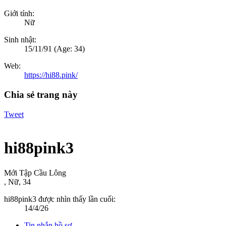
Giới tính:
Nữ
Sinh nhật:
15/11/91
(Age: 34)
Web:
https://hi88.pink/
Chia sẻ trang này
Tweet
hi88pink3
Mới Tập Cầu Lông
, Nữ, 34
hi88pink3 được nhìn thấy lần cuối:
14/4/26
Tin nhắn hồ sơ