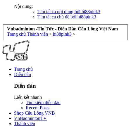
Nội dung:
Tìm tất cả nội dung bởi hi88pink3
Tìm tất cả chủ đề bởi hi88pink3
Vnbadminton -Tin Tức - Diễn Đàn Cầu Lông Việt Nam
Trang chủ
Thành viên
>
hi88pink3
>
Trang chủ
Diễn đàn
Diễn đàn
Liên kết nhanh
Tìm kiếm diễn đàn
Recent Posts
Shop Cầu Lông VNB
VnBadmintonTV
Thành viên