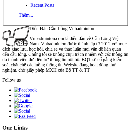
Recent Posts
Thêm...
Diễn Đàn Cầu Lông Vnbadminton
Vnbadminton.com là diễn đàn về Cầu Lông Việt
Nam. Vnbadminton được thành lập từ 2012 với mục
đích giao lưu, học hỏi, chia sẻ và thảo luận mọi vấn đề liên quan
đến cầu lông. Chúng tôi sẽ không chịu trách nhiệm với các thông tin
do thành viên đưa lên trừ thông tin nội bộ. BQT sẽ cố gắng kiểm
soát chặt chẽ các luồng thông tin Website đang hoạt động thử
nghiệm, chờ giấy phép MXH của Bộ TT & TT.
Follow us
Our Links