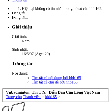
Thông tin
Hiện tại không có tin nhắn trong hồ sơ của hhb165.
Đang tải...
Đang tải...
Giới thiệu
Giới tính:
Nam
Sinh nhật:
16/5/97 (Age: 29)
Tương tác
Nội dung:
Tìm tất cả nội dung bởi hhb165
Tìm tất cả chủ đề bởi hhb165
Vnbadminton -Tin Tức - Diễn Đàn Cầu Lông Việt Nam
Trang chủ
Thành viên
>
hhb165
>