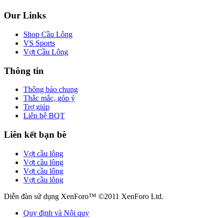
Our Links
Shop Cầu Lông
VS Sports
Vợt Cầu Lông
Thông tin
Thông báo chung
Thắc mắc, góp ý
Trợ giúp
Liên hệ BQT
Liên kết bạn bè
Vợt cầu lông
Vợt cầu lông
Vợt cầu lông
Vợt cầu lông
Diễn đàn sử dụng XenForo™ ©2011 XenForo Ltd.
Quy định và Nội quy