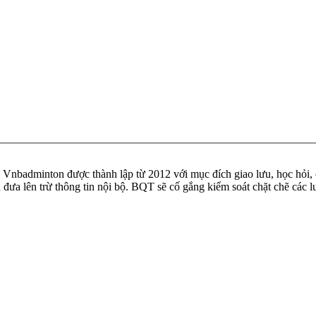
badminton được thành lập từ 2012 với mục đích giao lưu, học hỏi, ch
n đưa lên trừ thông tin nội bộ. BQT sẽ cố gắng kiểm soát chặt chẽ các