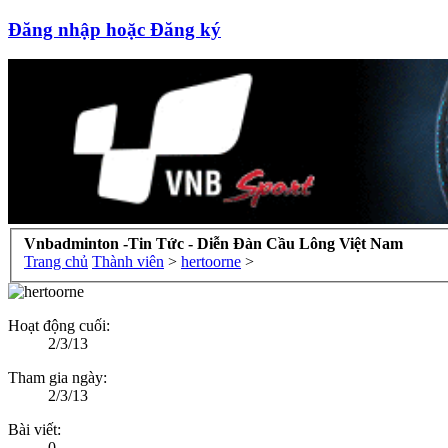
Đăng nhập hoặc Đăng ký
Vnbadminton -Tin Tức - Diễn Đàn Cầu Lông Việt Nam
Trang chủ
Thành viên
>
hertoorne
>
Hoạt động cuối:
2/3/13
Tham gia ngày:
2/3/13
Bài viết:
0