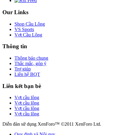
Our Links
Shop Cầu Lông
VS Sports
Vợt Cầu Lông
Thông tin
Thông báo chung
Thắc mắc, góp ý
Trợ giúp
Liên hệ BQT
Liên kết bạn bè
Vợt cầu lông
Vợt cầu lông
Vợt cầu lông
Vợt cầu lông
Diễn đàn sử dụng XenForo™ ©2011 XenForo Ltd.
Quy định và Nội quy