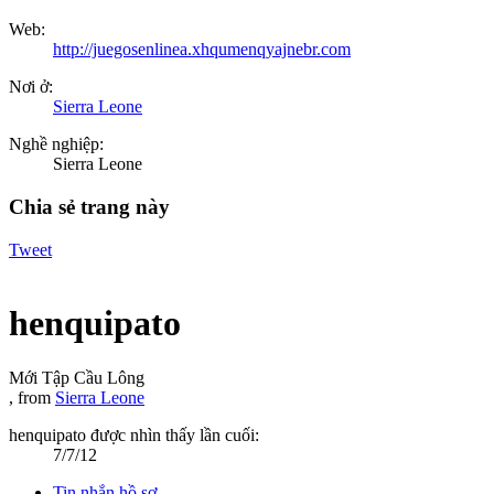
Web:
http://juegosenlinea.xhqumenqyajnebr.com
Nơi ở:
Sierra Leone
Nghề nghiệp:
Sierra Leone
Chia sẻ trang này
Tweet
henquipato
Mới Tập Cầu Lông
,
from
Sierra Leone
henquipato được nhìn thấy lần cuối:
7/7/12
Tin nhắn hồ sơ