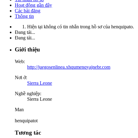
Hoạt động gần đây
Các bài đăng
Thông tin
Hiện tại không có tin nhắn trong hồ sơ của henquipato.
Đang tải...
Đang tải...
Giới thiệu
Web:
http://juegosenlinea.xhqumenqyajnebr.com
Nơi ở:
Sierra Leone
Nghề nghiệp:
Sierra Leone
Man
henquipatot
Tương tác