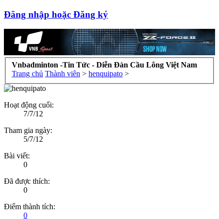
Đăng nhập hoặc Đăng ký
Vnbadminton -Tin Tức - Diễn Đàn Cầu Lông Việt Nam
Trang chủ
Thành viên
>
henquipato
>
Hoạt động cuối:
7/7/12
Tham gia ngày:
5/7/12
Bài viết:
0
Đã được thích:
0
Điểm thành tích:
0