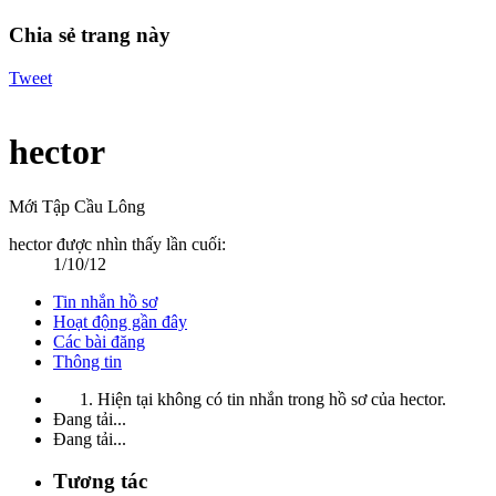
Chia sẻ trang này
Tweet
hector
Mới Tập Cầu Lông
hector được nhìn thấy lần cuối:
1/10/12
Tin nhắn hồ sơ
Hoạt động gần đây
Các bài đăng
Thông tin
Hiện tại không có tin nhắn trong hồ sơ của hector.
Đang tải...
Đang tải...
Tương tác