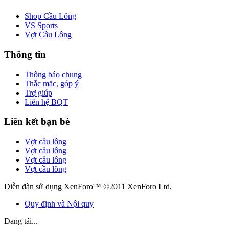
Shop Cầu Lông
VS Sports
Vợt Cầu Lông
Thông tin
Thông báo chung
Thắc mắc, góp ý
Trợ giúp
Liên hệ BQT
Liên kết bạn bè
Vợt cầu lông
Vợt cầu lông
Vợt cầu lông
Vợt cầu lông
Diễn đàn sử dụng XenForo™ ©2011 XenForo Ltd.
Quy định và Nội quy
Đang tải...