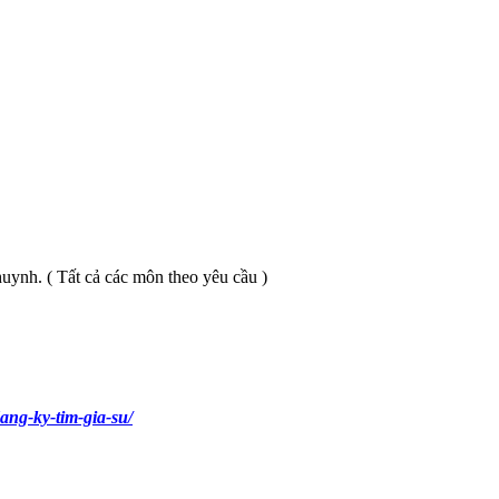
huynh. ( Tất cả các môn theo yêu cầu )
ang-ky-tim-gia-su/