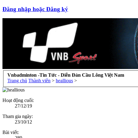
Đăng nhập hoặc Đăng ký
Vnbadminton -Tin Tức - Diễn Đàn Cầu Lông Việt Nam
Trang chủ
Thành viên
>
heallious
>
Hoạt động cuối:
27/12/19
Tham gia ngày:
23/10/12
Bài viết:
289