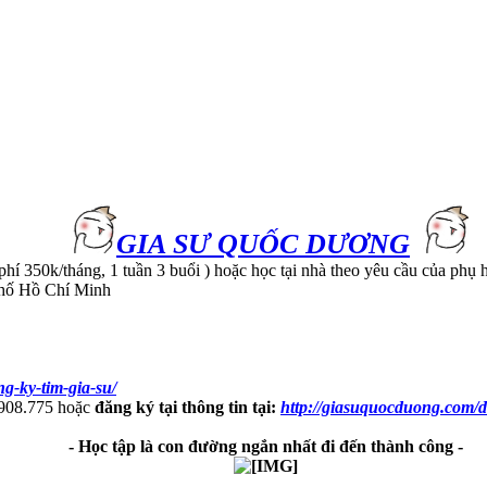
GIA SƯ QUỐC DƯƠNG
phí 350k/tháng, 1 tuần 3 buổi ) hoặc học tại nhà theo yêu cầu của phụ 
phố Hồ Chí Minh
g-ky-tim-gia-su/
.908.775 hoặc
đăng ký tại thông tin tại:
http://giasuquocduong.com/d
- Học tập là con đường ngắn nhất đi đến thành công -