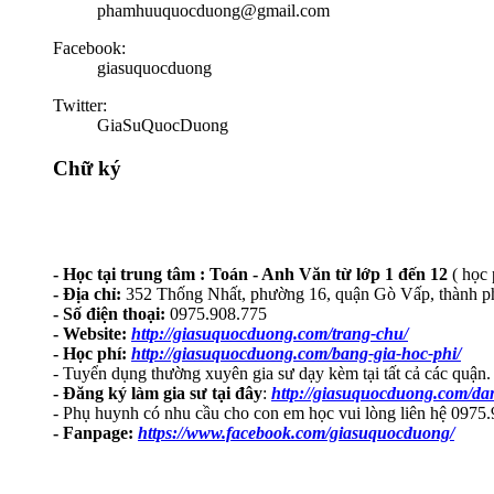
phamhuuquocduong@gmail.com
Facebook:
giasuquocduong
Twitter:
GiaSuQuocDuong
Chữ ký
- Học tại trung tâm : Toán - Anh Văn từ lớp 1 đến 12
( học 
- Địa chỉ:
352 Thống Nhất, phường 16, quận Gò Vấp, thành 
- Số điện thoại:
0975.908.775
- Website:
http://giasuquocduong.com/trang-chu/
- Học phí:
http://giasuquocduong.com/bang-gia-hoc-phi/
- Tuyển dụng thường xuyên gia sư dạy kèm tại tất cả các quận.
- Đăng ký làm gia sư tại đây
:
http://giasuquocduong.com/dan
- Phụ huynh có nhu cầu cho con em học vui lòng liên hệ 0975
- Fanpage:
https://www.facebook.com/giasuquocduong/