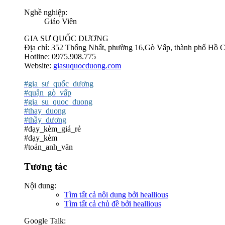
Nghề nghiệp:
Giáo Viên
GIA SƯ QUỐC DƯƠNG
Địa chỉ: 352 Thống Nhất, phường 16,Gò Vấp, thành phố Hồ C
Hotline: 0975.908.775
Website:
giasuquocduong.com
#gia_sư_quốc_dương
#quận_gò_vấp
#gia_su_quoc_duong
#thay_duong
#thầy_dương
#dạy_kèm_giá_rẻ
#dạy_kèm
#toán_anh_văn
Tương tác
Nội dung:
Tìm tất cả nội dung bởi heallious
Tìm tất cả chủ đề bởi heallious
Google Talk: