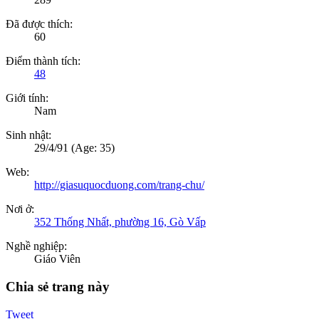
Đã được thích:
60
Điểm thành tích:
48
Giới tính:
Nam
Sinh nhật:
29/4/91
(Age: 35)
Web:
http://giasuquocduong.com/trang-chu/
Nơi ở:
352 Thống Nhất, phường 16, Gò Vấp
Nghề nghiệp:
Giáo Viên
Chia sẻ trang này
Tweet