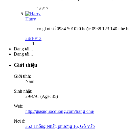
1/6/17
Harry
có gì nt số 0984 501020 hoặc 0938 123 140 nhé b
24/10/12
Đang tải...
Đang tải...
Giới thiệu
Giới tính:
Nam
Sinh nhật:
29/4/91 (Age: 35)
Web:
http://giasuquocduong.com/trang-chu/
Nơi ở:
352 Thống Nhất, phường 16, Gò Vấp