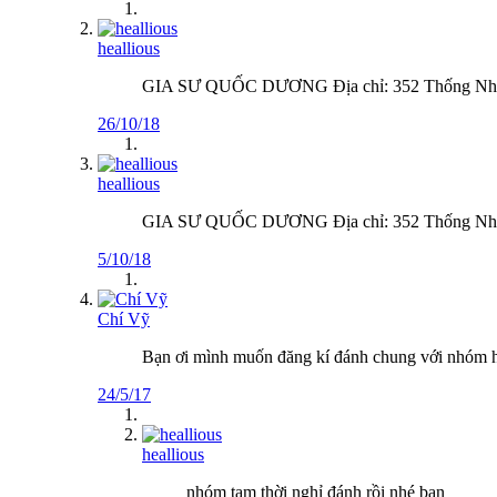
heallious
GIA SƯ QUỐC DƯƠNG Địa chỉ: 352 Thống Nhất,
26/10/18
heallious
GIA SƯ QUỐC DƯƠNG Địa chỉ: 352 Thống Nhất,
5/10/18
Chí Vỹ
Bạn ơi mình muốn đăng kí đánh chung với nhóm he
24/5/17
heallious
nhóm tạm thời nghỉ đánh rồi nhé bạn