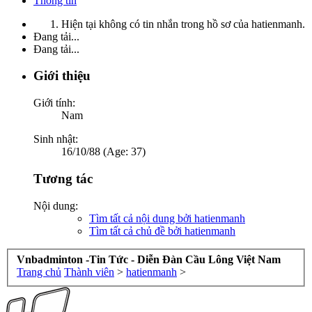
Thông tin
Hiện tại không có tin nhắn trong hồ sơ của hatienmanh.
Đang tải...
Đang tải...
Giới thiệu
Giới tính:
Nam
Sinh nhật:
16/10/88 (Age: 37)
Tương tác
Nội dung:
Tìm tất cả nội dung bởi hatienmanh
Tìm tất cả chủ đề bởi hatienmanh
Vnbadminton -Tin Tức - Diễn Đàn Cầu Lông Việt Nam
Trang chủ
Thành viên
>
hatienmanh
>