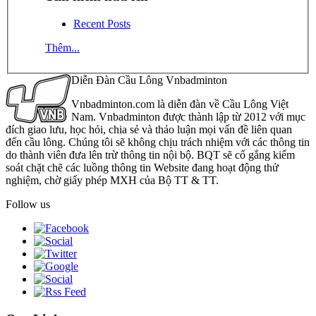
Recent Posts
Thêm...
Diễn Đàn Cầu Lông Vnbadminton
Vnbadminton.com là diễn đàn về Cầu Lông Việt
Nam. Vnbadminton được thành lập từ 2012 với mục
đích giao lưu, học hỏi, chia sẻ và thảo luận mọi vấn đề liên quan
đến cầu lông. Chúng tôi sẽ không chịu trách nhiệm với các thông tin
do thành viên đưa lên trừ thông tin nội bộ. BQT sẽ cố gắng kiểm
soát chặt chẽ các luồng thông tin Website đang hoạt động thử
nghiệm, chờ giấy phép MXH của Bộ TT & TT.
Follow us