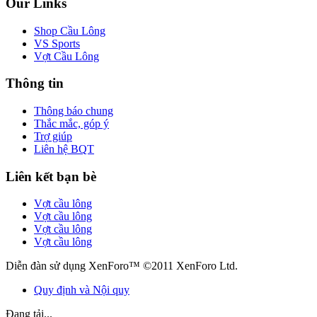
Our Links
Shop Cầu Lông
VS Sports
Vợt Cầu Lông
Thông tin
Thông báo chung
Thắc mắc, góp ý
Trợ giúp
Liên hệ BQT
Liên kết bạn bè
Vợt cầu lông
Vợt cầu lông
Vợt cầu lông
Vợt cầu lông
Diễn đàn sử dụng XenForo™ ©2011 XenForo Ltd.
Quy định và Nội quy
Đang tải...