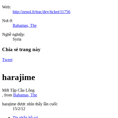
Web:
http://zenol.fr/trac/dev/ticket/11756
Nơi ở:
Bahamas, The
Nghề nghiệp:
Syria
Chia sẻ trang này
Tweet
harajime
Mới Tập Cầu Lông
,
from
Bahamas, The
harajime được nhìn thấy lần cuối:
15/2/12
Tin nhắn hồ sơ