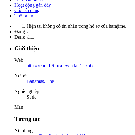
Hoạt động gần đây
Các bài đăng
Thông tin
Hiện tại không có tin nhắn trong hồ sơ của harajime.
Đang tải...
Đang tải...
Giới thiệu
Web:
http://zenol.fr/trac/dev/ticket/11756
Nơi ở:
Bahamas, The
Nghề nghiệp:
Syria
Man
Tương tác
Nội dung: