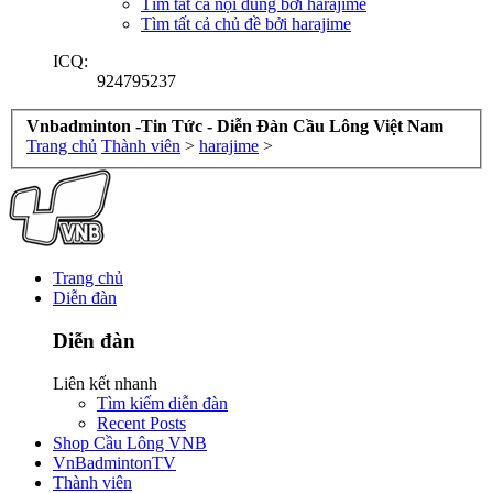
Tìm tất cả nội dung bởi harajime
Tìm tất cả chủ đề bởi harajime
ICQ:
924795237
Vnbadminton -Tin Tức - Diễn Đàn Cầu Lông Việt Nam
Trang chủ
Thành viên
>
harajime
>
Trang chủ
Diễn đàn
Diễn đàn
Liên kết nhanh
Tìm kiếm diễn đàn
Recent Posts
Shop Cầu Lông VNB
VnBadmintonTV
Thành viên