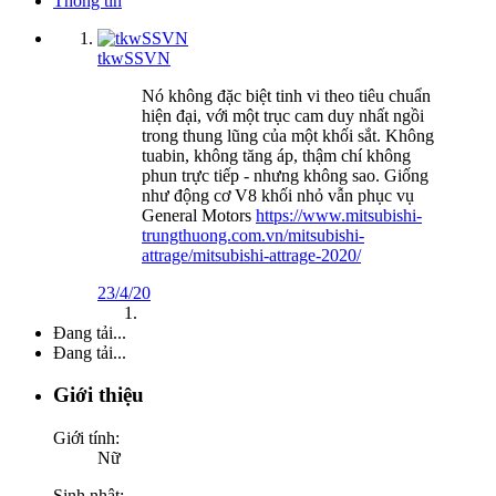
Thông tin
tkwSSVN
Nó không đặc biệt tinh vi theo tiêu chuẩn
hiện đại, với một trục cam duy nhất ngồi
trong thung lũng của một khối sắt. Không
tuabin, không tăng áp, thậm chí không
phun trực tiếp - nhưng không sao. Giống
như động cơ V8 khối nhỏ vẫn phục vụ
General Motors
https://www.mitsubishi-
trungthuong.com.vn/mitsubishi-
attrage/mitsubishi-attrage-2020/
23/4/20
Đang tải...
Đang tải...
Giới thiệu
Giới tính:
Nữ
Sinh nhật: