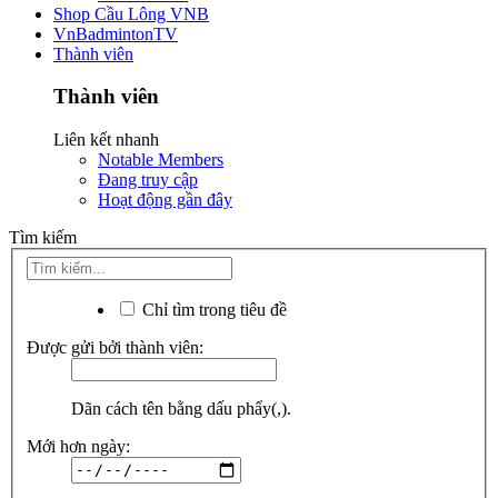
Shop Cầu Lông VNB
VnBadmintonTV
Thành viên
Thành viên
Liên kết nhanh
Notable Members
Đang truy cập
Hoạt động gần đây
Tìm kiếm
Chỉ tìm trong tiêu đề
Được gửi bởi thành viên:
Dãn cách tên bằng dấu phẩy(,).
Mới hơn ngày: