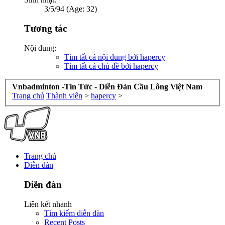
3/5/94 (Age: 32)
Tương tác
Nội dung:
Tìm tất cả nội dung bởi hapercy
Tìm tất cả chủ đề bởi hapercy
Vnbadminton -Tin Tức - Diễn Đàn Cầu Lông Việt Nam
Trang chủ
Thành viên
>
hapercy
>
Trang chủ
Diễn đàn
Diễn đàn
Liên kết nhanh
Tìm kiếm diễn đàn
Recent Posts