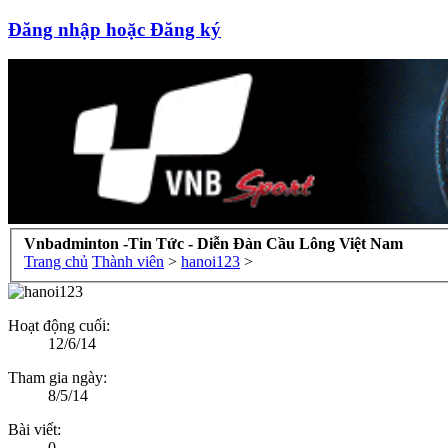
Đăng nhập hoặc Đăng ký
Vnbadminton -Tin Tức - Diễn Đàn Cầu Lông Việt Nam
Trang chủ
Thành viên
>
hanoi123
>
Hoạt động cuối:
12/6/14
Tham gia ngày:
8/5/14
Bài viết:
0