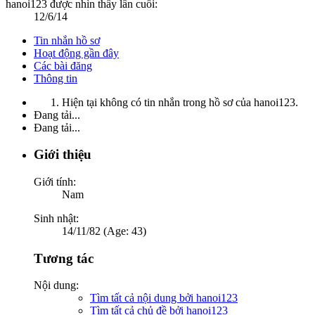
hanoi123 được nhìn thấy lần cuối:
12/6/14
Tin nhắn hồ sơ
Hoạt động gần đây
Các bài đăng
Thông tin
Hiện tại không có tin nhắn trong hồ sơ của hanoi123.
Đang tải...
Đang tải...
Giới thiệu
Giới tính:
Nam
Sinh nhật:
14/11/82 (Age: 43)
Tương tác
Nội dung:
Tìm tất cả nội dung bởi hanoi123
Tìm tất cả chủ đề bởi hanoi123