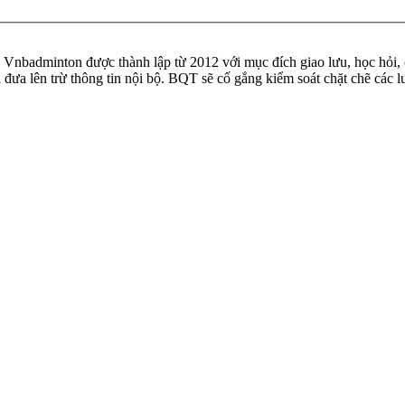
badminton được thành lập từ 2012 với mục đích giao lưu, học hỏi, ch
n đưa lên trừ thông tin nội bộ. BQT sẽ cố gắng kiểm soát chặt chẽ các