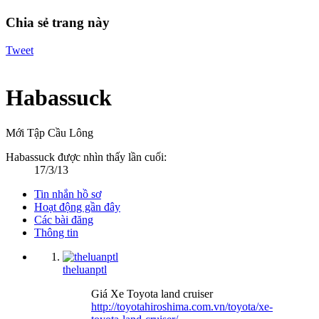
Chia sẻ trang này
Tweet
Habassuck
Mới Tập Cầu Lông
Habassuck được nhìn thấy lần cuối:
17/3/13
Tin nhắn hồ sơ
Hoạt động gần đây
Các bài đăng
Thông tin
theluanptl
Giá Xe Toyota land cruiser
http://toyotahiroshima.com.vn/toyota/xe-