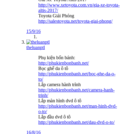
http://www.xetoyota.com.vn/gia-xe-toyota-
altis-2017/
Toyota Giải Phóng
http://salestoyota.net/toyota-giai-phong/
15/9/16
theluanptl
Phụ kiện bốn bánh:
http://phukienbonbanh.net/
Bọc ghế da ô tô
http://phukienbonbanh.net/boc-ghe-da-o-
to/
Lắp camera hành trình
http://phukienbonbanh.net/camera-hanh-
trinh/
Lắp màn hình dvd ô tô
http://phukienbonbanh.net/man-hinh-dvd-
o-to/
Lắp đầu dvd ô tô
http://phukienbonbanh.net/dau-dvd-o-to/
16/8/16