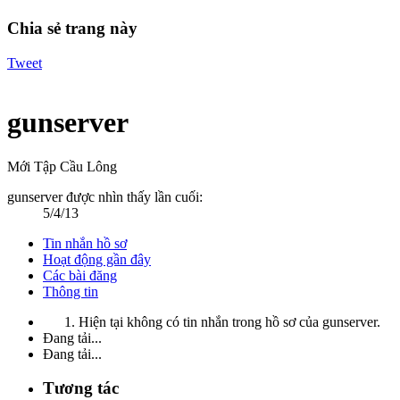
Chia sẻ trang này
Tweet
gunserver
Mới Tập Cầu Lông
gunserver được nhìn thấy lần cuối:
5/4/13
Tin nhắn hồ sơ
Hoạt động gần đây
Các bài đăng
Thông tin
Hiện tại không có tin nhắn trong hồ sơ của gunserver.
Đang tải...
Đang tải...
Tương tác