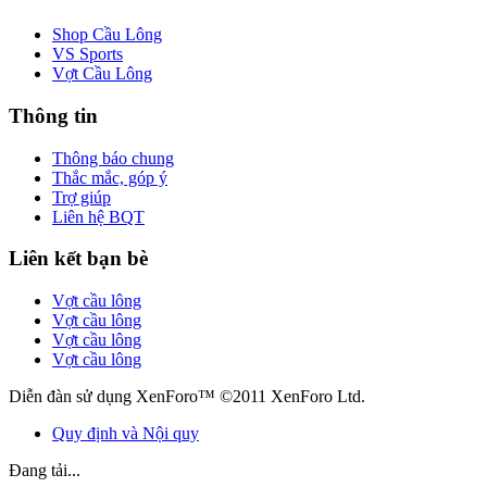
Shop Cầu Lông
VS Sports
Vợt Cầu Lông
Thông tin
Thông báo chung
Thắc mắc, góp ý
Trợ giúp
Liên hệ BQT
Liên kết bạn bè
Vợt cầu lông
Vợt cầu lông
Vợt cầu lông
Vợt cầu lông
Diễn đàn sử dụng XenForo™ ©2011 XenForo Ltd.
Quy định và Nội quy
Đang tải...