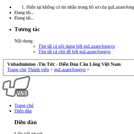
Hiện tại không có tin nhắn trong hồ sơ của guLazareJon
Đang tải...
Đang tải...
Tương tác
Nội dung:
Tìm tất cả nội dung bởi guLazareJongyp
Tìm tất cả chủ đề bởi guLazareJongyp
Vnbadminton -Tin Tức - Diễn Đàn Cầu Lông Việt Nam
Trang chủ
Thành viên
>
guLazareJongyp
>
Trang chủ
Diễn đàn
Diễn đàn
Liên kết nhanh