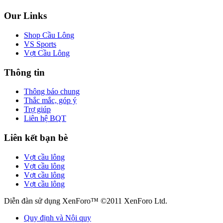
Our Links
Shop Cầu Lông
VS Sports
Vợt Cầu Lông
Thông tin
Thông báo chung
Thắc mắc, góp ý
Trợ giúp
Liên hệ BQT
Liên kết bạn bè
Vợt cầu lông
Vợt cầu lông
Vợt cầu lông
Vợt cầu lông
Diễn đàn sử dụng XenForo™ ©2011 XenForo Ltd.
Quy định và Nội quy