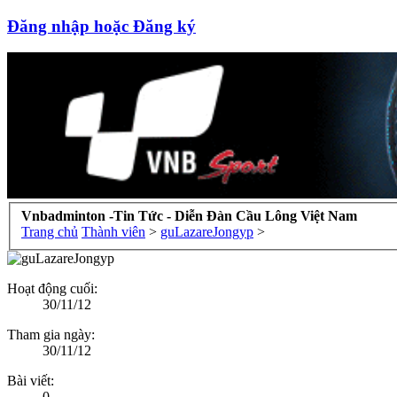
Đăng nhập hoặc Đăng ký
Vnbadminton -Tin Tức - Diễn Đàn Cầu Lông Việt Nam
Trang chủ
Thành viên
>
guLazareJongyp
>
Hoạt động cuối:
30/11/12
Tham gia ngày:
30/11/12
Bài viết:
0