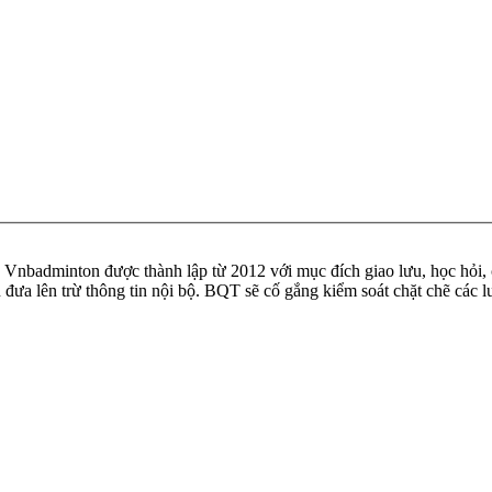
badminton được thành lập từ 2012 với mục đích giao lưu, học hỏi, ch
n đưa lên trừ thông tin nội bộ. BQT sẽ cố gắng kiểm soát chặt chẽ các