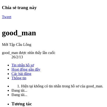
Chia sẻ trang này
Tweet
good_man
Mới Tập Cầu Lông
good_man được nhìn thấy lần cuối:
26/2/13
Tin nhắn hồ sơ
Hoạt động gần đây
Các bài đăng
Thông tin
Hiện tại không có tin nhắn trong hồ sơ của good_man.
Đang tải...
Đang tải...
Tương tác