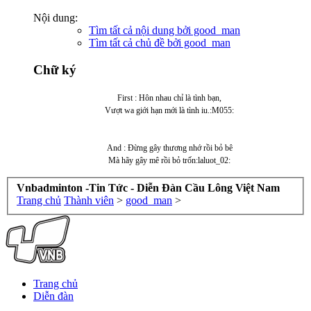
Nội dung:
Tìm tất cả nội dung bởi good_man
Tìm tất cả chủ đề bởi good_man
Chữ ký
First : Hôn nhau chỉ là tình bạn,
Vượt wa giới hạn mới là tình iu.:M055:
And : Đừng gây thương nhớ rồi bỏ bê
Mà hãy gây mê rồi bỏ trốn:laluot_02:
Vnbadminton -Tin Tức - Diễn Đàn Cầu Lông Việt Nam
Trang chủ
Thành viên
>
good_man
>
Trang chủ
Diễn đàn