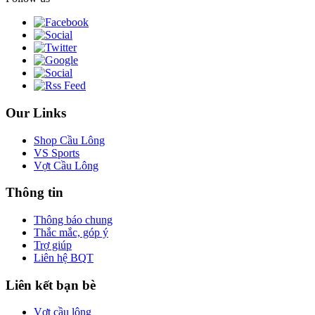
Our Links
Shop Cầu Lông
VS Sports
Vợt Cầu Lông
Thông tin
Thông báo chung
Thắc mắc, góp ý
Trợ giúp
Liên hệ BQT
Liên kết bạn bè
Vợt cầu lông