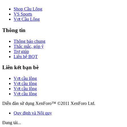
Shop Cầu Lông
VS Sports
Vợt Cầu Lông
Thông tin
Thông báo chung
Thắc mắc, góp ý
Trợ giúp
Liên hệ BQT
Liên kết bạn bè
Vợt cầu lông
Vợt cầu lông
Vợt cầu lông
Vợt cầu lông
Diễn đàn sử dụng XenForo™ ©2011 XenForo Ltd.
Quy định và Nội quy
Đang tải...