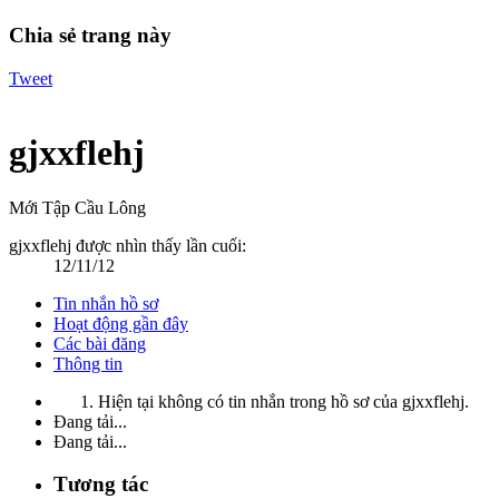
Chia sẻ trang này
Tweet
gjxxflehj
Mới Tập Cầu Lông
gjxxflehj được nhìn thấy lần cuối:
12/11/12
Tin nhắn hồ sơ
Hoạt động gần đây
Các bài đăng
Thông tin
Hiện tại không có tin nhắn trong hồ sơ của gjxxflehj.
Đang tải...
Đang tải...
Tương tác