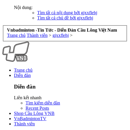
Nội dung:
Tìm tất cả nội dung bởi gjxxflehj
Tìm tất cả chủ đề bởi gjxxflehj
Vnbadminton -Tin Tức - Diễn Đàn Cầu Lông Việt Nam
Trang chủ
Thành viên
>
gjxxflehj
>
Trang chủ
Diễn đàn
Diễn đàn
Liên kết nhanh
Tìm kiếm diễn đàn
Recent Posts
Shop Cầu Lông VNB
VnBadmintonTV
Thành viên