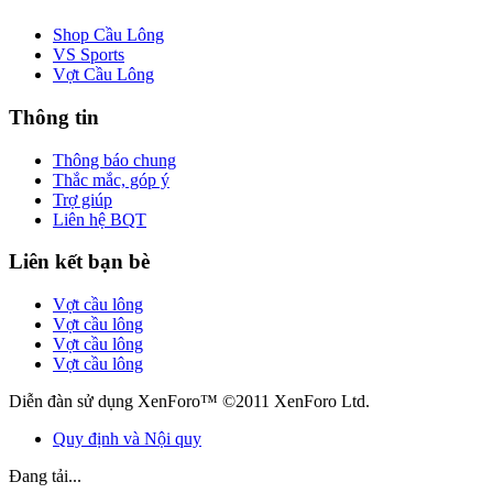
Shop Cầu Lông
VS Sports
Vợt Cầu Lông
Thông tin
Thông báo chung
Thắc mắc, góp ý
Trợ giúp
Liên hệ BQT
Liên kết bạn bè
Vợt cầu lông
Vợt cầu lông
Vợt cầu lông
Vợt cầu lông
Diễn đàn sử dụng XenForo™ ©2011 XenForo Ltd.
Quy định và Nội quy
Đang tải...