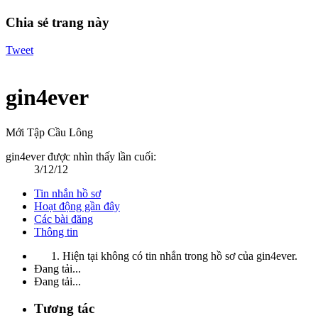
Chia sẻ trang này
Tweet
gin4ever
Mới Tập Cầu Lông
gin4ever được nhìn thấy lần cuối:
3/12/12
Tin nhắn hồ sơ
Hoạt động gần đây
Các bài đăng
Thông tin
Hiện tại không có tin nhắn trong hồ sơ của gin4ever.
Đang tải...
Đang tải...
Tương tác