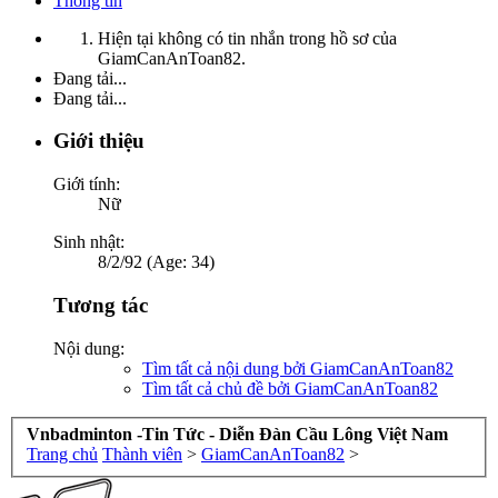
Thông tin
Hiện tại không có tin nhắn trong hồ sơ của
GiamCanAnToan82.
Đang tải...
Đang tải...
Giới thiệu
Giới tính:
Nữ
Sinh nhật:
8/2/92 (Age: 34)
Tương tác
Nội dung:
Tìm tất cả nội dung bởi GiamCanAnToan82
Tìm tất cả chủ đề bởi GiamCanAnToan82
Vnbadminton -Tin Tức - Diễn Đàn Cầu Lông Việt Nam
Trang chủ
Thành viên
>
GiamCanAnToan82
>