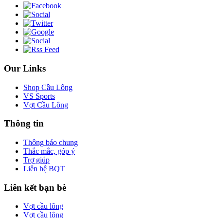
Our Links
Shop Cầu Lông
VS Sports
Vợt Cầu Lông
Thông tin
Thông báo chung
Thắc mắc, góp ý
Trợ giúp
Liên hệ BQT
Liên kết bạn bè
Vợt cầu lông
Vợt cầu lông