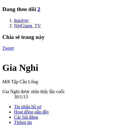
Đang theo dõi
2
thaolytv
NhjGiang_TV
Chia sẻ trang này
Tweet
Gia Nghi
Mới Tập Cầu Lông
Gia Nghi được nhìn thấy lần cuối:
30/1/13
Tin nhắn hồ sơ
Hoạt động gần đây
Các bài đăng
Thông tin