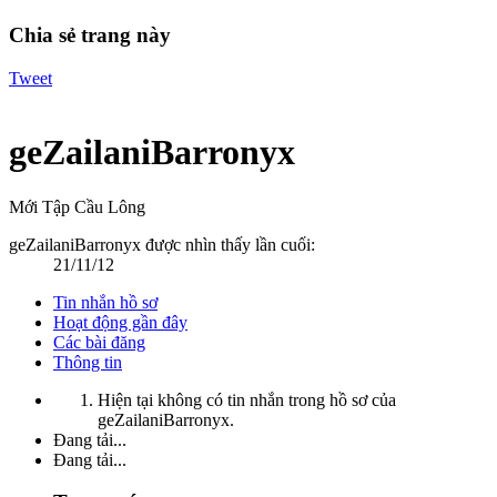
Chia sẻ trang này
Tweet
geZailaniBarronyx
Mới Tập Cầu Lông
geZailaniBarronyx được nhìn thấy lần cuối:
21/11/12
Tin nhắn hồ sơ
Hoạt động gần đây
Các bài đăng
Thông tin
Hiện tại không có tin nhắn trong hồ sơ của
geZailaniBarronyx.
Đang tải...
Đang tải...