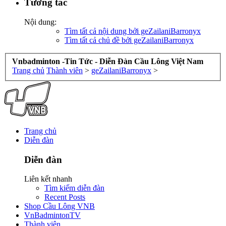
Tương tác
Nội dung:
Tìm tất cả nội dung bởi geZailaniBarronyx
Tìm tất cả chủ đề bởi geZailaniBarronyx
Vnbadminton -Tin Tức - Diễn Đàn Cầu Lông Việt Nam
Trang chủ
Thành viên
>
geZailaniBarronyx
>
Trang chủ
Diễn đàn
Diễn đàn
Liên kết nhanh
Tìm kiếm diễn đàn
Recent Posts
Shop Cầu Lông VNB
VnBadmintonTV
Thành viên