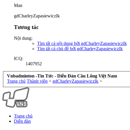
Man
gdCharleyZapasiewiczIk
Tương tác
Nội dung:
Tìm tất cả nội dung bởi gdCharleyZapasiewiczIk
Tìm tất cả chủ đề bởi gdCharleyZapasiewiczIk
ICQ:
1407952
Vnbadminton -Tin Tức - Diễn Đàn Cầu Lông Việt Nam
Trang chủ
Thành viên
>
gdCharleyZapasiewiczIk
>
Trang chủ
Diễn đàn