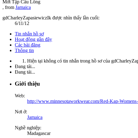
Mới Tập Cầu Lông
,
from
Jamaica
gdCharleyZapasiewiczIk được nhìn thấy lần cuối:
6/11/12
Tin nhắn hồ sơ
Hoạt động gần đây
Các bài đăng
Thông tin
Hiện tại không có tin nhắn trong hồ sơ của gdCharleyZa
Đang tải...
Đang tải...
Giới thiệu
Web:
http://www.minnesotaworkwear.com/Red-Kap-Womens-
Nơi ở:
Jamaica
Nghề nghiệp:
Madagascar