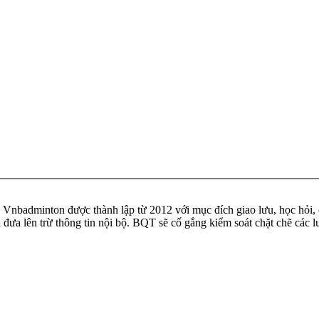
badminton được thành lập từ 2012 với mục đích giao lưu, học hỏi, ch
n đưa lên trừ thông tin nội bộ. BQT sẽ cố gắng kiểm soát chặt chẽ các