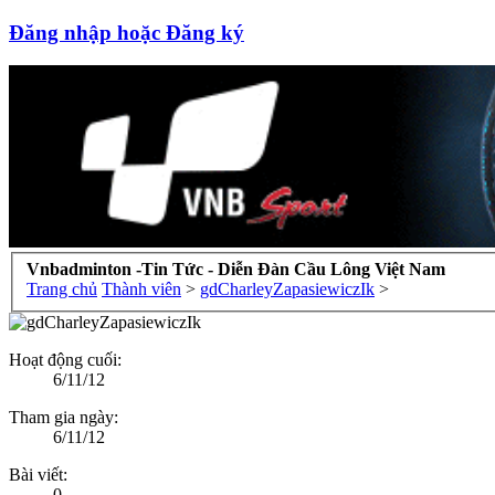
Đăng nhập hoặc Đăng ký
Vnbadminton -Tin Tức - Diễn Đàn Cầu Lông Việt Nam
Trang chủ
Thành viên
>
gdCharleyZapasiewiczIk
>
Hoạt động cuối:
6/11/12
Tham gia ngày:
6/11/12
Bài viết:
0