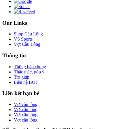
Our Links
Shop Cầu Lông
VS Sports
Vợt Cầu Lông
Thông tin
Thông báo chung
Thắc mắc, góp ý
Trợ giúp
Liên hệ BQT
Liên kết bạn bè
Vợt cầu lông
Vợt cầu lông
Vợt cầu lông
Vợt cầu lông