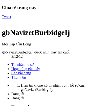
Chia sẻ trang này
Tweet
gbNavizetBurbidgeIj
Mới Tập Cầu Lông
gbNavizetBurbidgeIj được nhìn thấy lần cuối:
3/12/12
Tin nhắn hồ sơ
Hoạt động gần đây
Các bài đăng
Thông tin
Hiện tại không có tin nhắn trong hồ sơ của
gbNavizetBurbidgeIj.
Đang tải...
Đang tải...