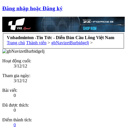
Đăng nhập hoặc Đăng ký
Vnbadminton -Tin Tức - Diễn Đàn Cầu Lông Việt Nam
Trang chủ
Thành viên
>
gbNavizetBurbidgeIj
>
Hoạt động cuối:
3/12/12
Tham gia ngày:
3/12/12
Bài viết:
0
Đã được thích:
0
Điểm thành tích:
0