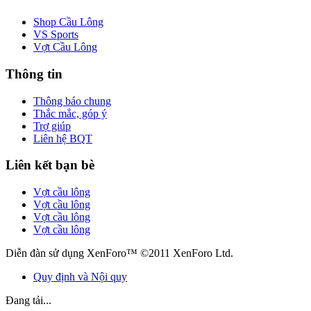
Shop Cầu Lông
VS Sports
Vợt Cầu Lông
Thông tin
Thông báo chung
Thắc mắc, góp ý
Trợ giúp
Liên hệ BQT
Liên kết bạn bè
Vợt cầu lông
Vợt cầu lông
Vợt cầu lông
Vợt cầu lông
Diễn đàn sử dụng XenForo™ ©2011 XenForo Ltd.
Quy định và Nội quy
Đang tải...