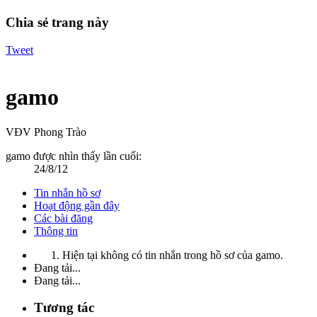
Chia sẻ trang này
Tweet
gamo
VĐV Phong Trào
gamo được nhìn thấy lần cuối:
24/8/12
Tin nhắn hồ sơ
Hoạt động gần đây
Các bài đăng
Thông tin
Hiện tại không có tin nhắn trong hồ sơ của gamo.
Đang tải...
Đang tải...
Tương tác