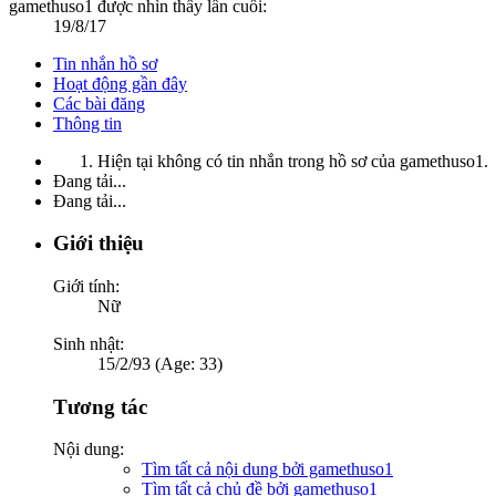
gamethuso1 được nhìn thấy lần cuối:
19/8/17
Tin nhắn hồ sơ
Hoạt động gần đây
Các bài đăng
Thông tin
Hiện tại không có tin nhắn trong hồ sơ của gamethuso1.
Đang tải...
Đang tải...
Giới thiệu
Giới tính:
Nữ
Sinh nhật:
15/2/93 (Age: 33)
Tương tác
Nội dung:
Tìm tất cả nội dung bởi gamethuso1
Tìm tất cả chủ đề bởi gamethuso1