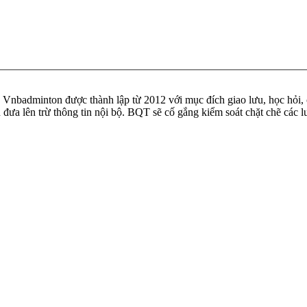
badminton được thành lập từ 2012 với mục đích giao lưu, học hỏi, ch
n đưa lên trừ thông tin nội bộ. BQT sẽ cố gắng kiểm soát chặt chẽ các