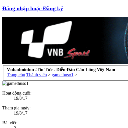
Đăng nhập hoặc Đăng ký
Vnbadminton -Tin Tức - Diễn Đàn Cầu Lông Việt Nam
Trang chủ
Thành viên
>
gamethuso1
>
Hoạt động cuối:
19/8/17
Tham gia ngày:
19/8/17
Bài viết:
2