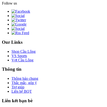
Follow us
Our Links
Shop Cầu Lông
VS Sports
Vợt Cầu Lông
Thông tin
Thông báo chung
Thắc mắc, góp ý
Trợ giúp
Liên hệ BQT
Liên kết bạn bè